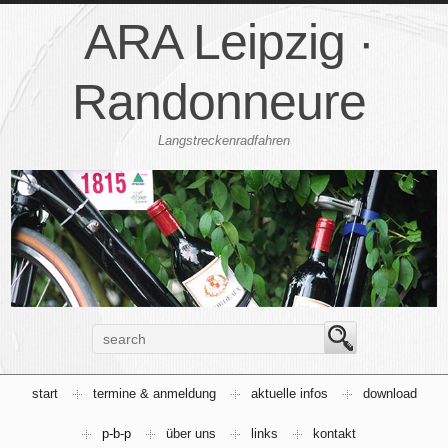
ARA Leipzig ·
Randonneure
Langstreckenradfahren
start
termine & anmeldung
aktuelle infos
download
p-b-p
über uns
links
kontakt