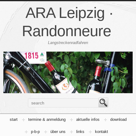
ARA Leipzig ·
Randonneure
Langstreckenradfahren
start
termine & anmeldung
aktuelle infos
download
p-b-p
über uns
links
kontakt